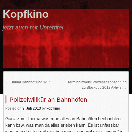
Kopfkino
jetzt auch mit Untertitel
←
Einmal Bahnhof und Wut……
Terminhinweis: Prozessbeobachtung
zu Blockupy 2012 Aktivist
→
Polizeiwillkür an Bahnhöfen
Posted
on
9. Juli 2013
by
kopfkino
Ganz zum Thema was man alles an Bahnhöfen beobachten
kann bzw. was man da alles erleben kann. Es ist unfassbar
was man da alles mit machen muss, nur weil man „anders“ ist